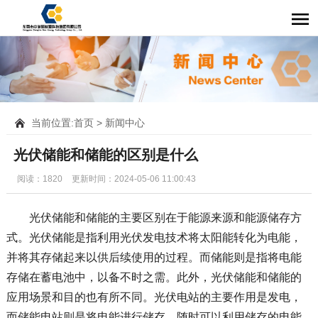
当前位置:
首页
>
新闻中心
光伏储能和储能的区别是什么
阅读：1820
更新时间：2024-05-06 11:00:43
光伏储能和储能的主要区别在于能源来源和能源储存方
式。光伏储能是指利用光伏发电技术将太阳能转化为电能，
并将其存储起来以供后续使用的过程。而储能则是指将电能
存储在蓄电池中，以备不时之需。此外，光伏储能和储能的
应用场景和目的也有所不同。光伏电站的主要作用是发电，
而储能电站则是将电能进行储存，随时可以利用储存的电能